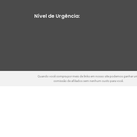
Nível de Urgência:
Quando você compra por meio de links em nosso site podemos ganhar u
comissão de afiliados sem nenhum custo para você.