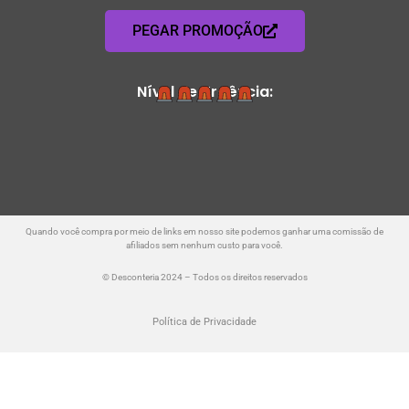
PEGAR PROMOÇÃO
Nível de Urgência:
Quando você compra por meio de links em nosso site podemos ganhar uma comissão de
afiliados sem nenhum custo para você.
© Desconteria 2024 – Todos os direitos reservados
Política de Privacidade