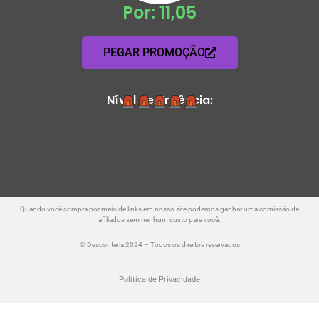
Por: 11,05
PEGAR PROMOÇÃO
Nível de Urgência:
Quando você compra por meio de links em nosso site podemos ganhar uma comissão de
afiliados sem nenhum custo para você.
© Desconteria 2024 – Todos os direitos reservados
Política de Privacidade