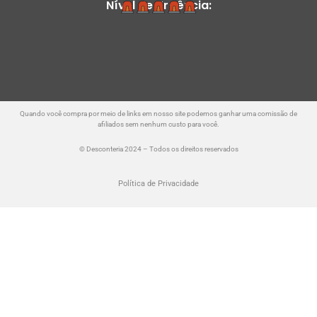
Nível de Urgência:
Quando você compra por meio de links em nosso site podemos ganhar uma comissão de
afiliados sem nenhum custo para você.
© Desconteria 2024 – Todos os direitos reservados
Política de Privacidade