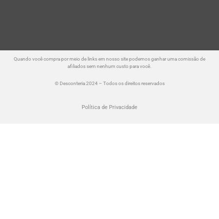
Quando você compra por meio de links em nosso site podemos ganhar uma comissão de
afiliados sem nenhum custo para você.
© Desconteria 2024 – Todos os direitos reservados
Política de Privacidade