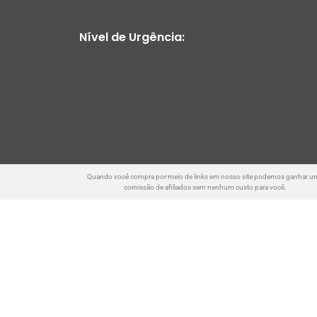
Nível de Urgência:
Quando você compra por meio de links em nosso site podemos ganhar u
comissão de afiliados sem nenhum custo para você.