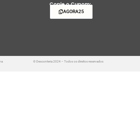
Copie o Cupom:
AGORA25
ma
© Desconteria 2024 – Todos os direitos reservados