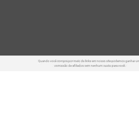
Quando você compra por meio de links em nosso site podemos ganhar u
comissão de afiliados sem nenhum custo para você.