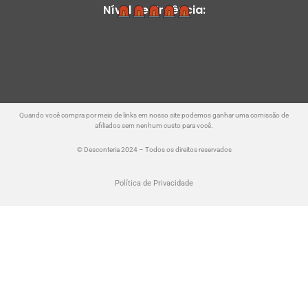
Nível de Urgência:
Quando você compra por meio de links em nosso site podemos ganhar uma comissão de
afiliados sem nenhum custo para você.
© Desconteria 2024 – Todos os direitos reservados
Política de Privacidade