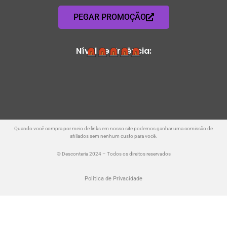
PEGAR PROMOÇÃO
Nível de Urgência:
Quando você compra por meio de links em nosso site podemos ganhar uma comissão de
afiliados sem nenhum custo para você.
© Desconteria 2024 – Todos os direitos reservados
Política de Privacidade