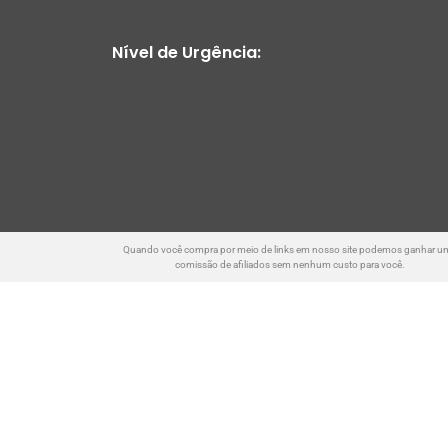
Nível de Urgência:
Quando você compra por meio de links em nosso site podemos ganhar u
comissão de afiliados sem nenhum custo para você.