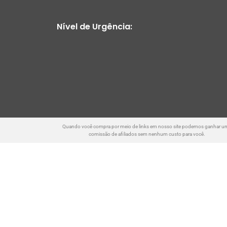
Nível de Urgência:
Quando você compra por meio de links em nosso site podemos ganhar u
comissão de afiliados sem nenhum custo para você.