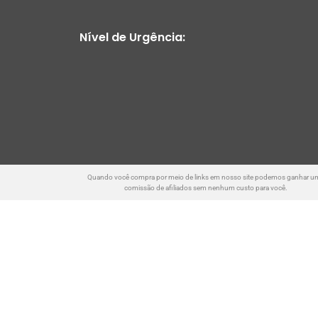
Nível de Urgência:
Quando você compra por meio de links em nosso site podemos ganhar u
comissão de afiliados sem nenhum custo para você.