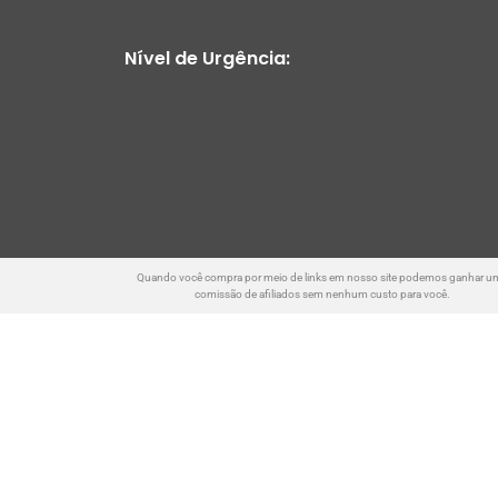
Nível de Urgência:
Quando você compra por meio de links em nosso site podemos ganhar u
comissão de afiliados sem nenhum custo para você.