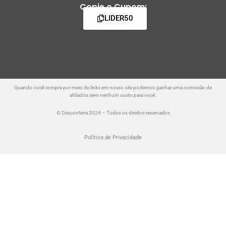
Copie o Cupom:
LIDER50
Quando você compra por meio de links em nosso site podemos ganhar uma comissão de
afiliados sem nenhum custo para você.
© Desconteria 2024 – Todos os direitos reservados
Política de Privacidade