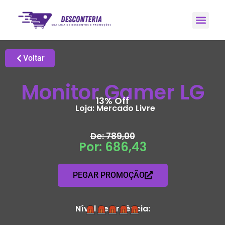
Promoções H
Grupo de Ale
Voltar
Monitor Gamer LG
13% Off
Loja:
Mercado Livre
De: 789,00
Por: 686,43
PEGAR PROMOÇÃO
Nível de Urgência: