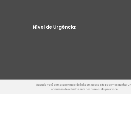
Nível de Urgência:
Quando você compra por meio de links em nosso site podemos ganhar u
comissão de afiliados sem nenhum custo para você.