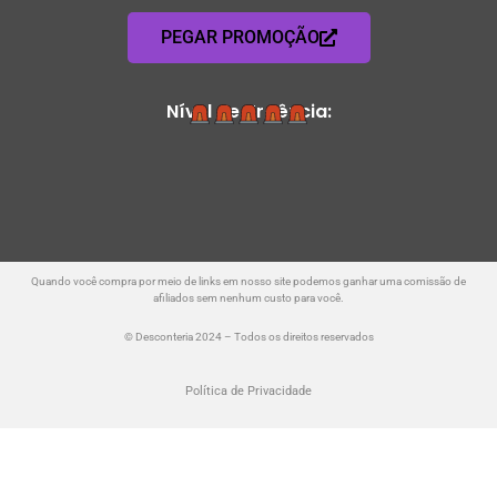
PEGAR PROMOÇÃO
Nível de Urgência:
Quando você compra por meio de links em nosso site podemos ganhar uma comissão de
afiliados sem nenhum custo para você.
© Desconteria 2024 – Todos os direitos reservados
Política de Privacidade