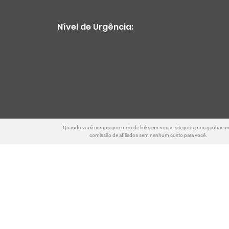
Nível de Urgência:
Quando você compra por meio de links em nosso site podemos ganhar u
comissão de afiliados sem nenhum custo para você.