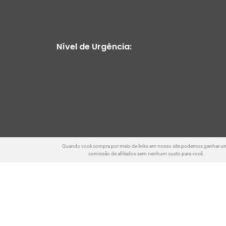
Nível de Urgência:
Quando você compra por meio de links em nosso site podemos ganhar u
comissão de afiliados sem nenhum custo para você.