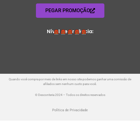
PEGAR PROMOÇÃO
Nível de Urgência:
Quando você compra por meio de links em nosso site podemos ganhar uma comissão de
afiliados sem nenhum custo para você.
© Desconteria 2024 – Todos os direitos reservados
Política de Privacidade