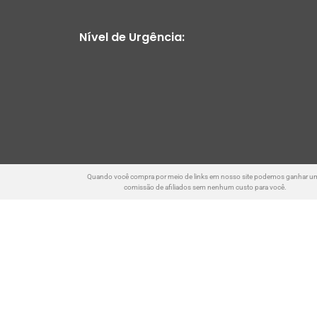
Nível de Urgência:
Quando você compra por meio de links em nosso site podemos ganhar u
comissão de afiliados sem nenhum custo para você.