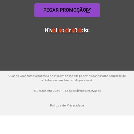
PEGAR PROMOÇÃO
Nível de Urgência:
Quando você compra por meio de links em nosso site podemos ganhar uma comissão de
afiliados sem nenhum custo para você.
© Desconteria 2024 – Todos os direitos reservados
Política de Privacidade