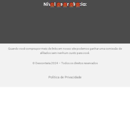
Nível de Urgência:
Quando você compra por meio de links em nosso site podemos ganhar uma comissão de
afiliados sem nenhum custo para você.
© Desconteria 2024 – Todos os direitos reservados
Política de Privacidade