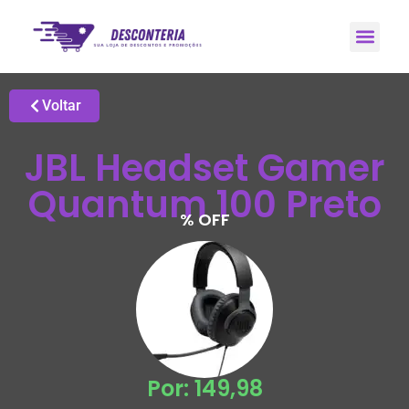
Promoções H
Grupo de Ale
Voltar
JBL Headset Gamer
Quantum 100 Preto
% OFF
Por: 149,98