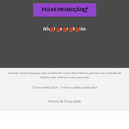
PEGAR PROMOÇÃO
Nível de Urgência:
Quando você compra por meio de links em nosso site podemos ganhar uma comissão de
afiliados sem nenhum custo para você.
© Desconteria 2024 – Todos os direitos reservados
Política de Privacidade