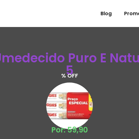
Blog
Prom
medecido Puro E Natu
5
% OFF
Por: 59,90