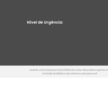
Nível de Urgência:
Quando você compra por meio de links em nosso site podemos ganhar u
comissão de afiliados sem nenhum custo para você.