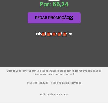
Por: 65,24
PEGAR PROMOÇÃO
Nível de Urgência:
Quando você compra por meio de links em nosso site podemos ganhar uma comissão de
afiliados sem nenhum custo para você.
© Desconteria 2024 – Todos os direitos reservados
Política de Privacidade