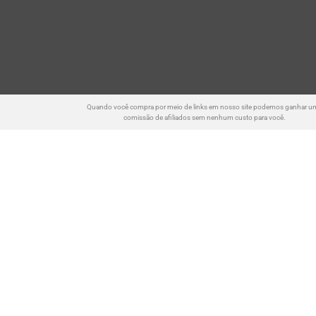
Quando você compra por meio de links em nosso site podemos ganhar u
comissão de afiliados sem nenhum custo para você.