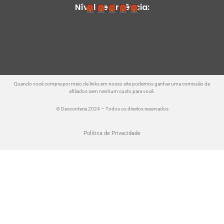
Nível de Urgência:
Quando você compra por meio de links em nosso site podemos ganhar uma comissão de
afiliados sem nenhum custo para você.
© Desconteria 2024 – Todos os direitos reservados
Política de Privacidade