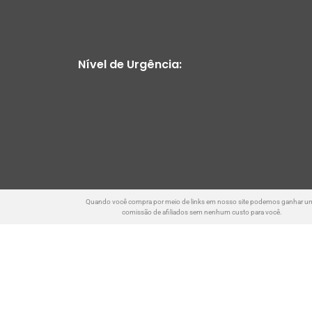
Nível de Urgência:
Quando você compra por meio de links em nosso site podemos ganhar u
comissão de afiliados sem nenhum custo para você.