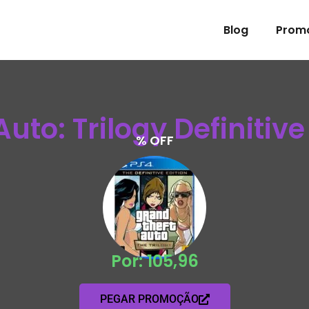
Blog
Prom
uto: Trilogy Definitive
% OFF
Por: 105,96
PEGAR PROMOÇÃO