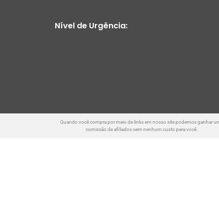
Nível de Urgência:
Quando você compra por meio de links em nosso site podemos ganhar u
comissão de afiliados sem nenhum custo para você.