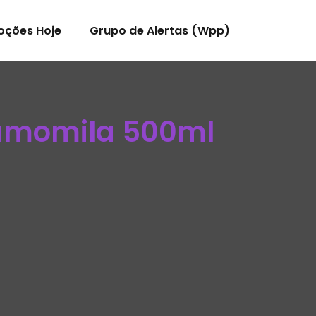
oções Hoje
Grupo de Alertas (Wpp)
Camomila 500ml