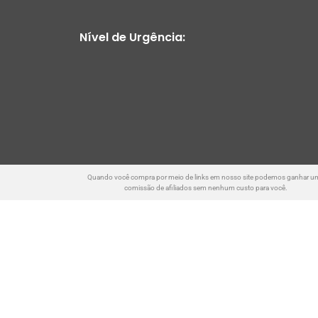
Nível de Urgência:
Quando você compra por meio de links em nosso site podemos ganhar u
comissão de afiliados sem nenhum custo para você.