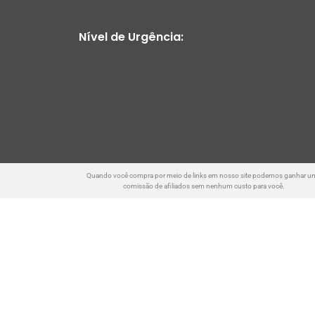
Nível de Urgência:
Quando você compra por meio de links em nosso site podemos ganhar u
comissão de afiliados sem nenhum custo para você.