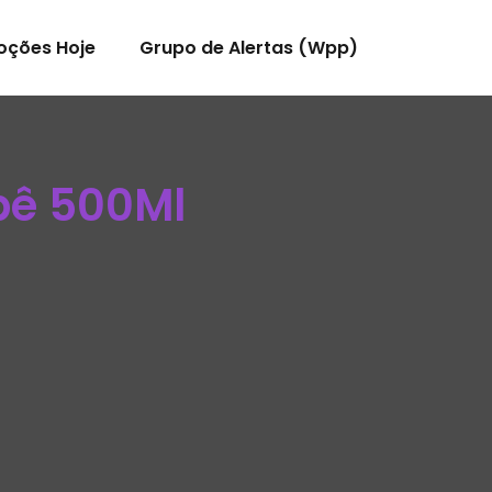
oções Hoje
Grupo de Alertas (Wpp)
bê 500Ml