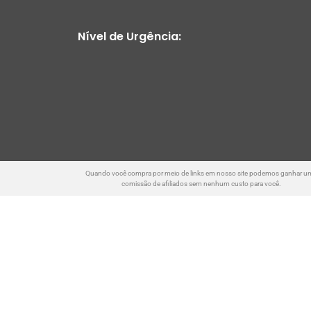
Nível de Urgência:
Quando você compra por meio de links em nosso site podemos ganhar u
comissão de afiliados sem nenhum custo para você.