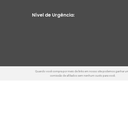
Nível de Urgência:
Quando você compra por meio de links em nosso site podemos ganhar u
comissão de afiliados sem nenhum custo para você.