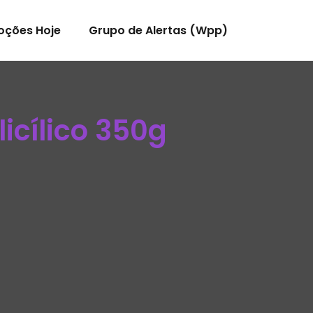
oções Hoje
Grupo de Alertas (Wpp)
icílico 350g