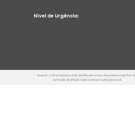
Nível de Urgência:
Quando você compra por meio de links em nosso site podemos ganhar u
comissão de afiliados sem nenhum custo para você.