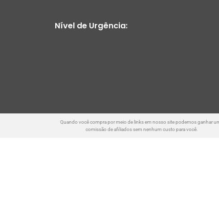
Nível de Urgência:
Quando você compra por meio de links em nosso site podemos ganhar u
comissão de afiliados sem nenhum custo para você.