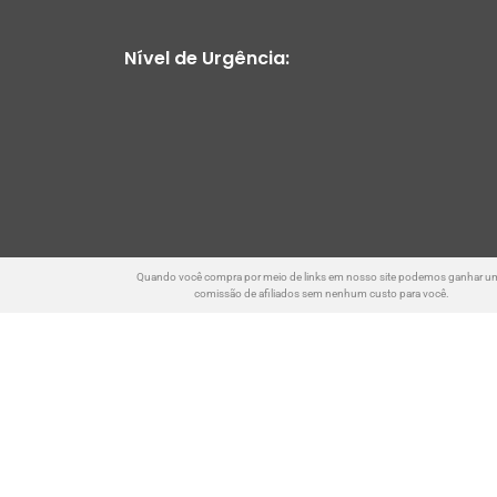
Nível de Urgência:
Quando você compra por meio de links em nosso site podemos ganhar u
comissão de afiliados sem nenhum custo para você.