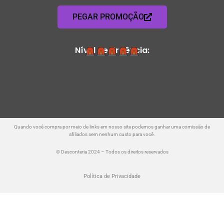
PEGAR PROMOÇÃO
Nível de Urgência:
Quando você compra por meio de links em nosso site podemos ganhar uma comissão de
afiliados sem nenhum custo para você.
© Desconteria 2024 – Todos os direitos reservados
Política de Privacidade