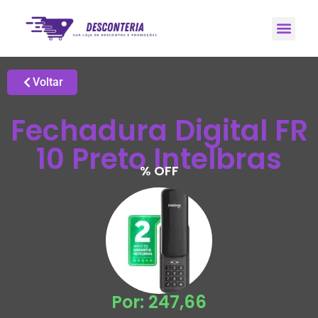
Promoções H
Grupo de Ale
Voltar
Fechadura Digital FR
10 Preto Intelbras
% OFF
Por: 247,66