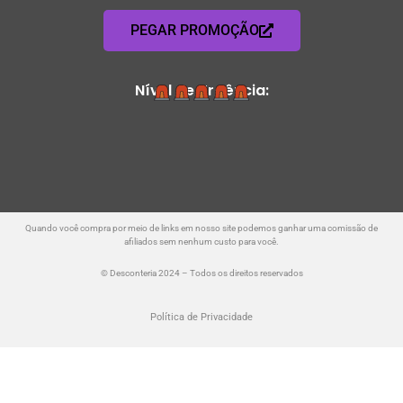
PEGAR PROMOÇÃO
Nível de Urgência:
Quando você compra por meio de links em nosso site podemos ganhar uma comissão de
afiliados sem nenhum custo para você.
© Desconteria 2024 – Todos os direitos reservados
Política de Privacidade