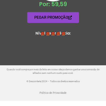
Por: 59,59
PEGAR PROMOÇÃO
Nível de Urgência:
Quando você compra por meio de links em nosso site podemos ganhar uma comissão de
afiliados sem nenhum custo para você.
© Desconteria 2024 – Todos os direitos reservados
Política de Privacidade