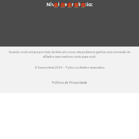
Nível de Urgência:
Quando você compra por meio de links em nosso site podemos ganhar uma comissão de
afiliados sem nenhum custo para você.
© Desconteria 2024 – Todos os direitos reservados
Política de Privacidade