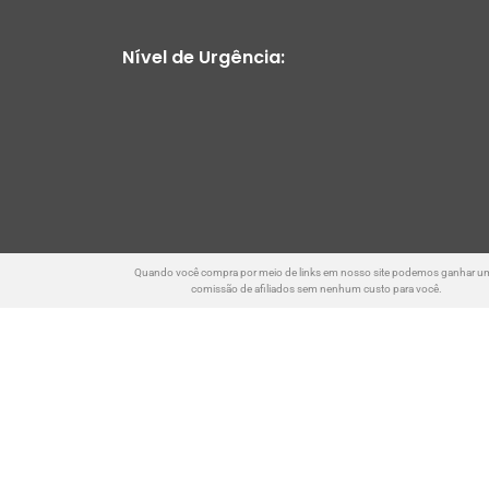
Nível de Urgência:
Quando você compra por meio de links em nosso site podemos ganhar u
comissão de afiliados sem nenhum custo para você.