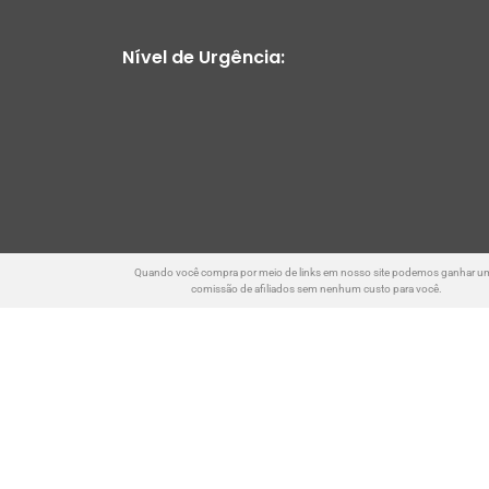
Nível de Urgência:
Quando você compra por meio de links em nosso site podemos ganhar u
comissão de afiliados sem nenhum custo para você.