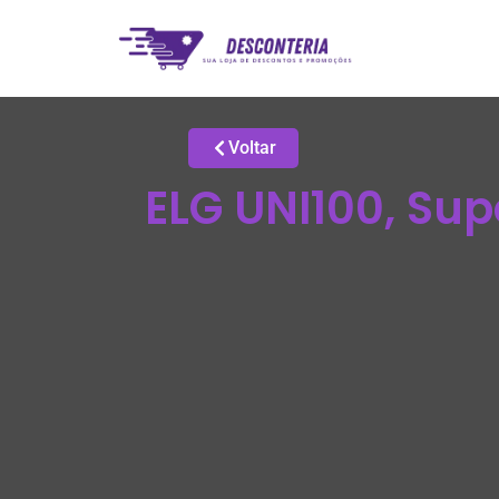
Voltar
ELG UNI100, Sup