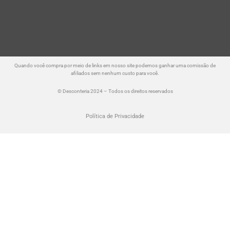
Quando você compra por meio de links em nosso site podemos ganhar uma comissão de
afiliados sem nenhum custo para você.
© Desconteria 2024 – Todos os direitos reservados
Política de Privacidade