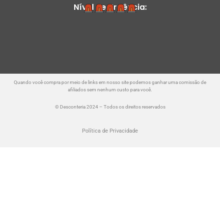
Nível de Urgência:
Quando você compra por meio de links em nosso site podemos ganhar uma comissão de
afiliados sem nenhum custo para você.
© Desconteria 2024 – Todos os direitos reservados
Política de Privacidade