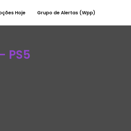
oções Hoje
Grupo de Alertas (Wpp)
– PS5