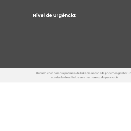
Nível de Urgência:
Quando você compra por meio de links em nosso site podemos ganhar u
comissão de afiliados sem nenhum custo para você.