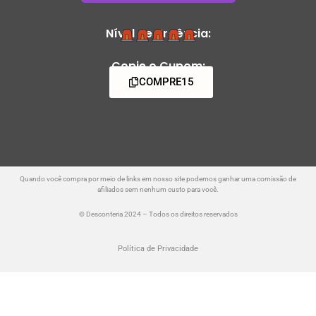
Nível de Urgência:
Copie o Cupom:
COMPRE15
Quando você compra por meio de links em nosso site podemos ganhar uma comissão de
afiliados sem nenhum custo para você.
© Desconteria 2024 – Todos os direitos reservados
Política de Privacidade