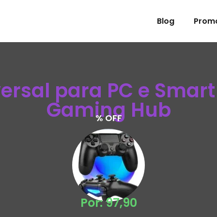
Blog
Prom
ersal para PC e Smart 
Gaming Hub
% OFF
Por: 97,90