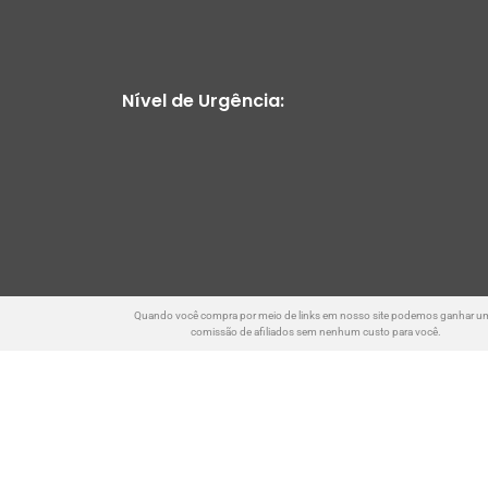
Nível de Urgência:
Quando você compra por meio de links em nosso site podemos ganhar u
comissão de afiliados sem nenhum custo para você.