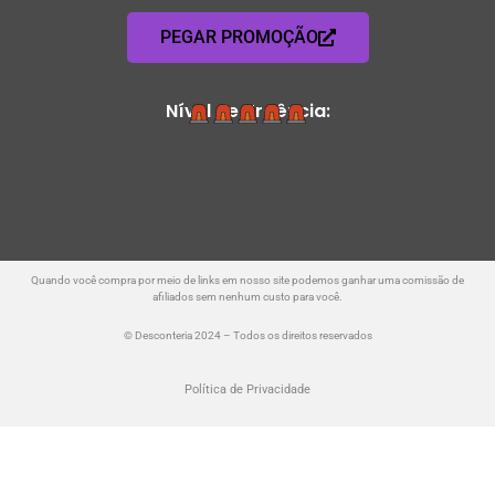
PEGAR PROMOÇÃO
Nível de Urgência:
Quando você compra por meio de links em nosso site podemos ganhar uma comissão de
afiliados sem nenhum custo para você.
© Desconteria 2024 – Todos os direitos reservados
Política de Privacidade