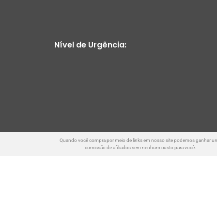
Nível de Urgência:
Quando você compra por meio de links em nosso site podemos ganhar u
comissão de afiliados sem nenhum custo para você.